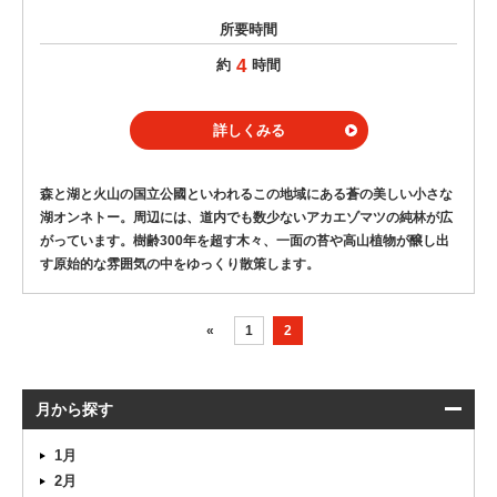
所要時間
4
約
時間
詳しくみる
森と湖と火山の国立公國といわれるこの地域にある蒼の美しい小さな
湖オンネトー。周辺には、道内でも数少ないアカエゾマツの純林が広
がっています。樹齢300年を超す木々、一面の苔や高山植物が醸し出
す原始的な雰囲気の中をゆっくり散策します。
«
1
2
月から探す
1月
2月