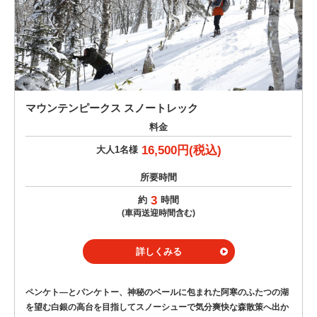
マウンテンピークス スノートレック
料金
16,500円(税込)
大人1名様
所要時間
3
約
時間
(車両送迎時間含む)
詳しくみる
ペンケト―とパンケトー、神秘のベールに包まれた阿寒のふたつの湖
を望む白銀の高台を目指してスノーシューで気分爽快な森散策へ出か